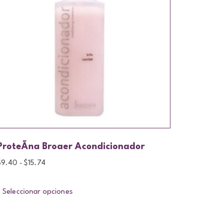
ProteÃ­na Broaer Acondicionador
$
9.40
$
15.74
-
Seleccionar opciones