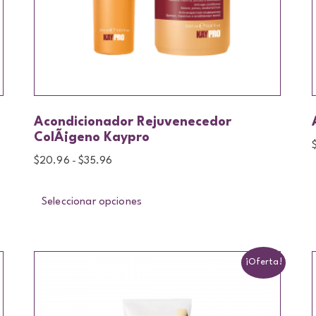
Acondicionador Rejuvenecedor
ColÃ¡geno Kaypro
$
20.96
$
35.96
-
Seleccionar opciones
¡Oferta!