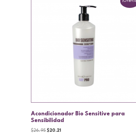
¡Oferta
Acondicionador Bio Sensitive para
Sensibilidad
$
26.95
$
20.21