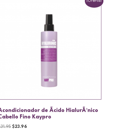
¡Oferta!
Acondicionador de Ãcido HialurÃ³nico
Cabello Fino Kaypro
$
31.95
$
23.96