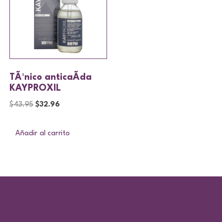
TÃ³nico anticaÃ­da
KAYPROXIL
$
43.95
$
32.96
Añadir al carrito