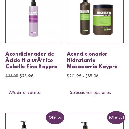
Acondicionador de
Acondicionador
Ãcido HialurÃ³nico
Hidratante
Cabello Fino Kaypro
Macadamia Kaypro
$
31.95
$
23.96
$
20.96
$
35.96
-
Añadir al carrito
Seleccionar opciones
¡Oferta!
¡Oferta!