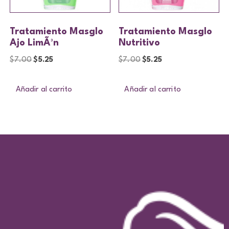
Tratamiento Masglo
Tratamiento Masglo
Ajo LimÃ³n
Nutritivo
$
7.00
$
5.25
$
7.00
$
5.25
Añadir al carrito
Añadir al carrito