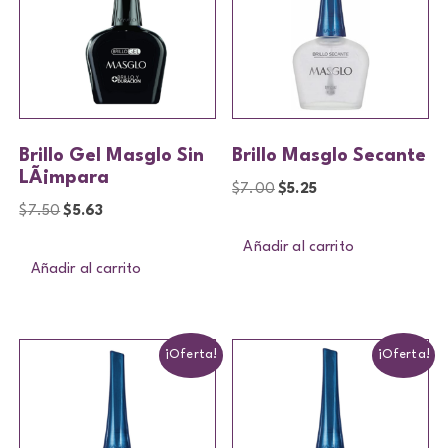
Brillo Gel Masglo Sin
Brillo Masglo Secante
LÃ¡mpara
$
7.00
$
5.25
$
7.50
$
5.63
Añadir al carrito
Añadir al carrito
¡Oferta!
¡Oferta!