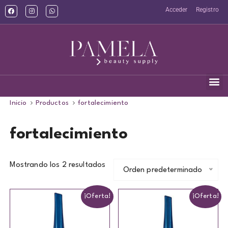
Acceder
Registro
Inicio
Productos
fortalecimiento
fortalecimiento
Mostrando los 2 resultados
Orden predeterminado
¡Oferta!
¡Oferta!