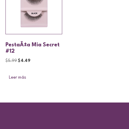
PestaÃ±a Mia Secret
#12
$
5.99
$
4.49
Leer más