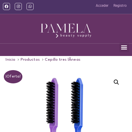
Acceder
Registro
Inicio
Productos
Cepillo tres lÃ­neas
¡Oferta!