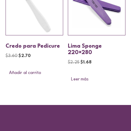
Credo para Pedicure
Lima Sponge
220×280
$
3.60
$
2.70
$
2.25
$
1.68
Añadir al carrito
Leer más