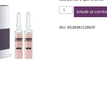
Añadir al carrit
SKU:
8028483228539