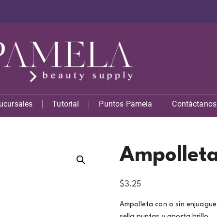
ucursales
Tutorial
Puntos Pamela
Contáctanos
Ampolleta
$
3.25
Ampolleta con o sin enjuague
sella puntas y aporta brillo.