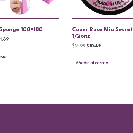
Sponge 100×180
Cover Rose Mia Secret
1/2onz
$
1.69
$
13.99
$
10.49
más
Añadir al carrito