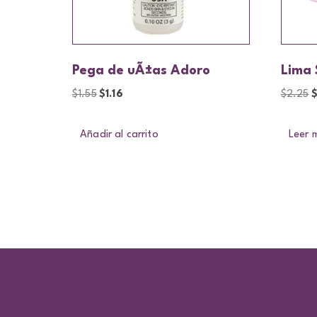
Pega de uÃ±as Adoro
Lima 
$
1.55
$
1.16
$
2.25
Añadir al carrito
Leer 