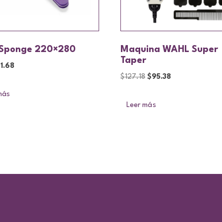
 Sponge 220×280
Maquina WAHL Super
Taper
$
1.68
$
127.18
$
95.38
más
Leer más