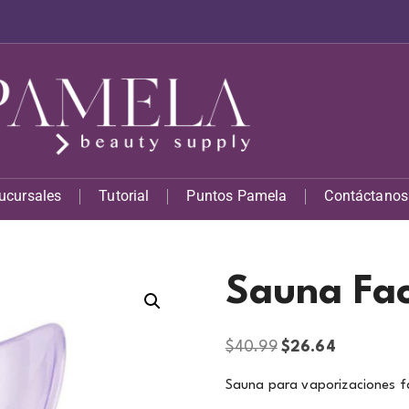
ucursales
Tutorial
Puntos Pamela
Contáctanos
Sauna Fac
$
40.99
$
26.64
Sauna para vaporizaciones fac