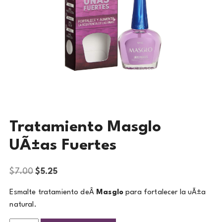
Tratamiento Masglo
UÃ±as Fuertes
$
7.00
$
5.25
Esmalte tratamiento deÂ
Masglo
para fortalecer la uÃ±a
natural.