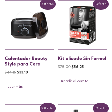
¡Oferta!
¡Oferta!
Calentador Beauty
Kit alisado Sin Formol
Style para Cera
$
75.00
$
56.25
$
44.15
$
33.10
Añadir al carrito
Leer más
¡Oferta!
¡Oferta!