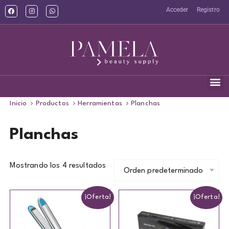
Acceder
Registro
Inicio
Productos
Herramientas
Planchas
Planchas
Mostrando los 4 resultados
Orden predeterminado
¡Oferta!
¡Oferta!