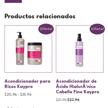
Productos relacionados
¡Oferta!
¡Oferta!
Acondicionador para
Acondicionador de
Rizos Kaypro
Ãcido HialurÃ³nico
Cabello Fino Kaypro
$
20.96
$
35.96
-
$
31.95
$
23.96